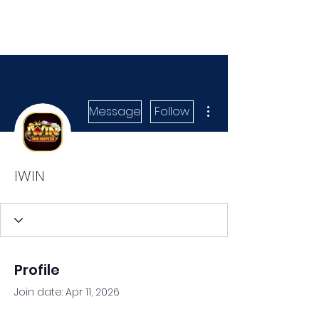
More actions
Message
Follow
IWIN
Profile
Join date: Apr 11, 2026