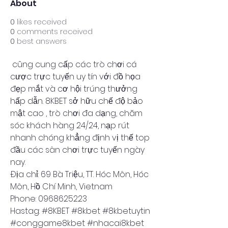
About
0
likes received
0
comments received
0
best answers
 cũng cung cấp các trò chơi cá 
cược trực tuyến uy tín với đồ họa 
đẹp mắt và cơ hội trúng thưởng 
hấp dẫn. 8KBET sở hữu chế độ bảo 
mật cao , trò chơi đa dạng, chăm 
sóc khách hàng 24/24, nạp rút 
nhanh chóng khẳng định vị thế top 
đầu các sân chơi trực tuyến ngày 
nay.
Địa chỉ: 69 Bà Triệu, TT. Hóc Môn, Hóc 
Môn, Hồ Chí Minh, Vietnam
Phone: 0968625223
Hastag: #8KBET #8kbet #8kbetuytin 
#conggame8kbet #nhacai8kbet