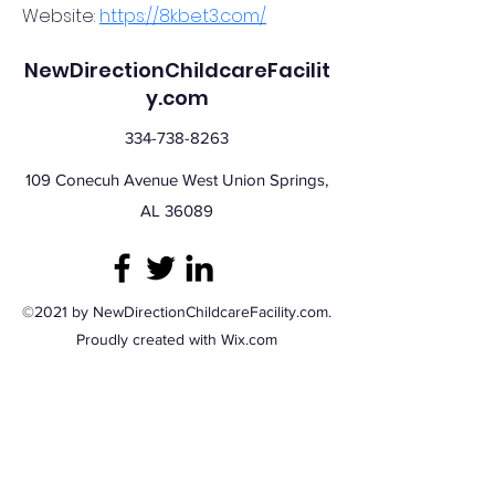
Website: 
https://8kbet3.com/
NewDirectionChildcareFacilit
y.com
334-738-8263
109 Conecuh Avenue West Union Springs,
AL 36089
©2021 by NewDirectionChildcareFacility.com.
Proudly created with Wix.com