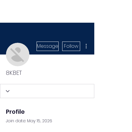
More actions
Message
Follow
8KBET
Profile
Join date: May 15, 2026