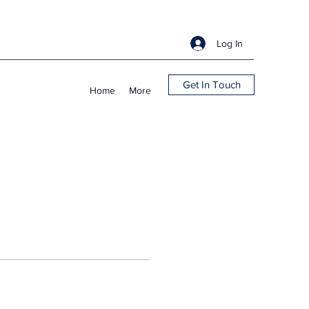
Log In
Get In Touch
Home
More