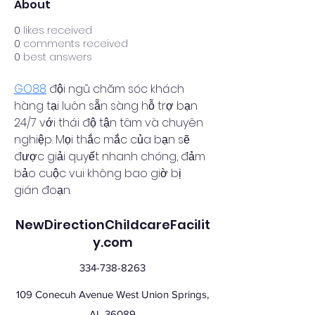
About
0
likes received
0
comments received
0
best answers
GO88
 đội ngũ chăm sóc khách 
hàng tại luôn sẵn sàng hỗ trợ bạn 
24/7 với thái độ tận tâm và chuyên 
nghiệp. Mọi thắc mắc của bạn sẽ 
được giải quyết nhanh chóng, đảm 
bảo cuộc vui không bao giờ bị 
gián đoạn.
NewDirectionChildcareFacilit
y.com
334-738-8263
109 Conecuh Avenue West Union Springs,
AL 36089