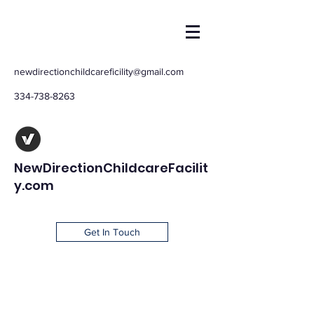
newdirectionchildcareficility@gmail.com
334-738-8263
NewDirectionChildcareFacilit
y.com
Get In Touch