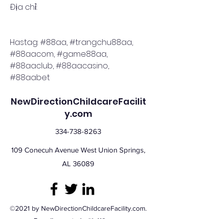
Địa chỉ: 
Hastag: #88aa, #trangchu88aa, 
#88aacom, #game88aa, 
#88aaclub, #88aacasino, 
#88aabet
NewDirectionChildcareFacilit
y.com
334-738-8263
109 Conecuh Avenue West Union Springs,
AL 36089
©2021 by NewDirectionChildcareFacility.com.