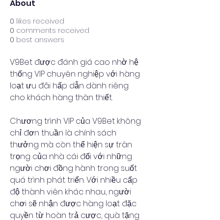
About
0
likes received
0
comments received
0
best answers
V9Bet được đánh giá cao nhờ hệ 
thống VIP chuyên nghiệp với hàng 
loạt ưu đãi hấp dẫn dành riêng 
cho khách hàng thân thiết.
Chương trình VIP của V9Bet không 
chỉ đơn thuần là chính sách 
thưởng mà còn thể hiện sự trân 
trọng của nhà cái đối với những 
người chơi đồng hành trong suốt 
quá trình phát triển. Với nhiều cấp 
độ thành viên khác nhau, người 
chơi sẽ nhận được hàng loạt đặc 
quyền từ hoàn trả cược, quà tặng 