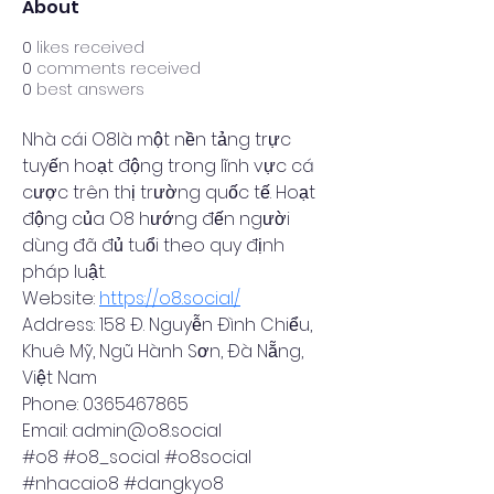
About
0
likes received
0
comments received
0
best answers
Nhà cái O8là một nền tảng trực 
tuyến hoạt động trong lĩnh vực cá 
cược trên thị trường quốc tế. Hoạt 
động của O8 hướng đến người 
dùng đã đủ tuổi theo quy định 
pháp luật.
Website: 
https://o8.social/
Address: 158 Đ. Nguyễn Đình Chiểu, 
Khuê Mỹ, Ngũ Hành Sơn, Đà Nẵng, 
Việt Nam
Phone: 0365467865
Email: admin@o8.social
#o8 #o8_social #o8social 
#nhacaio8 #dangkyo8 