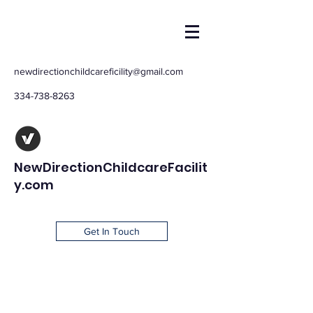
newdirectionchildcareficility@gmail.com
334-738-8263
NewDirectionChildcareFacilit
y.com
Get In Touch