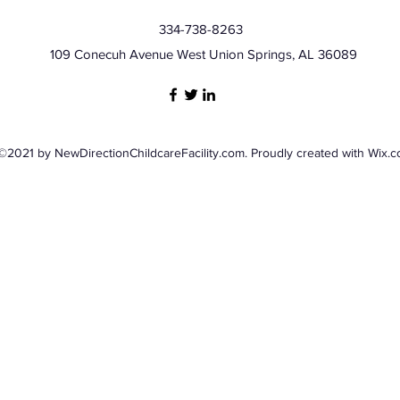
334-738-8263
109 Conecuh Avenue West Union Springs, AL 36089
©2021 by NewDirectionChildcareFacility.com. Proudly created with Wix.