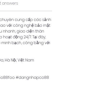
t answers
, chuyên cung cấp các sảnh 
 cao với công nghệ bảo mật 
êu nhanh, giao diện thân 
hoạt động 24/7. Tại đây, 
 minh bạch, công bằng với 
, Hà Nội, Việt Nam
#co88foo #dangnhapco88