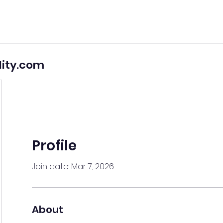
lity.com
Profile
Join date: Mar 7, 2026
About