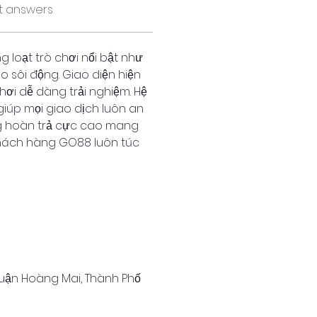
t answers
g loạt trò chơi nổi bật như 
o sôi động. Giao diện hiện 
hơi dễ dàng trải nghiệm. Hệ 
iúp mọi giao dịch luôn an 
g hoàn trả cực cao mang 
 khách hàng GO88 luôn túc 
Quận Hoàng Mai, Thành Phố 