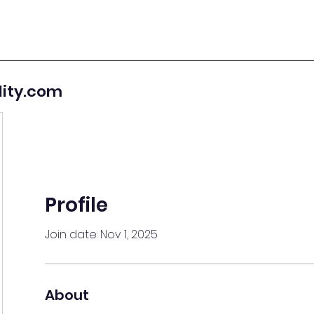
lity.com
Profile
Join date: Nov 1, 2025
About