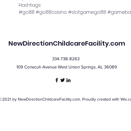
Hashtags:
#go88 #go88casino #slotgamego88 #gameba
NewDirectionChildcareFacility.com
334-738-8263
109 Conecuh Avenue West Union Springs, AL 36089
©2021 by NewDirectionChildcareFacility.com. Proudly created with Wix.