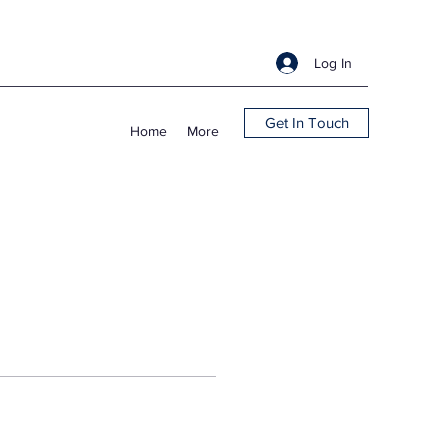
Log In
Get In Touch
Home
More