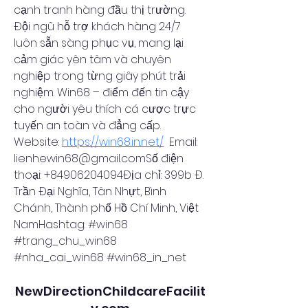
cạnh tranh hàng đầu thị trường. 
Đội ngũ hỗ trợ khách hàng 24/7 
luôn sẵn sàng phục vụ, mang lại 
cảm giác yên tâm và chuyên 
nghiệp trong từng giây phút trải 
nghiệm. Win68 – điểm đến tin cậy 
cho người yêu thích cá cược trực 
tuyến an toàn và đẳng cấp. 
Website: 
https://win68.in.net/
  Email: 
lienhewin68@gmail.comSố điện 
thoại: +84906204094Địa chỉ: 399b Đ. 
Trần Đại Nghĩa, Tân Nhựt, Bình 
Chánh, Thành phố Hồ Chí Minh, Việt 
NamHashtag: #win68 
#trang_chu_win68 
#nha_cai_win68 #win68_in_net
NewDirectionChildcareFacilit