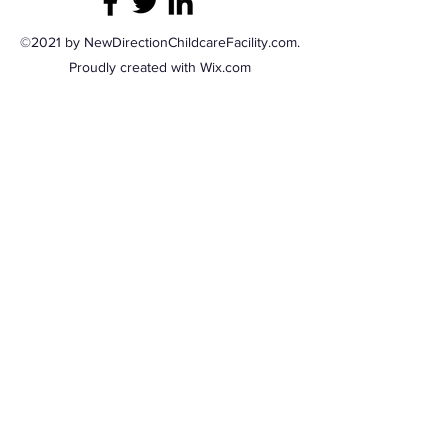
©2021 by NewDirectionChildcareFacility.com.
Proudly created with Wix.com