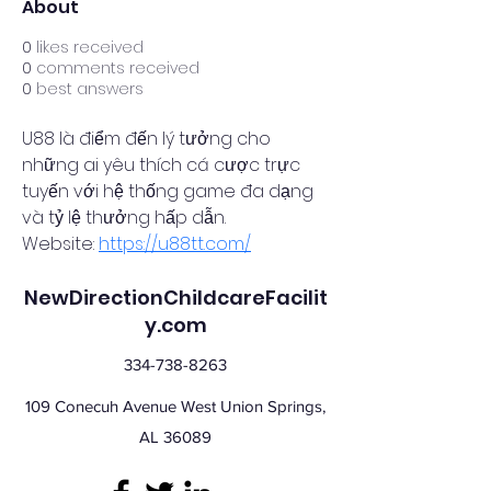
About
0
likes received
0
comments received
0
best answers
U88 là điểm đến lý tưởng cho 
những ai yêu thích cá cược trực 
tuyến với hệ thống game đa dạng 
và tỷ lệ thưởng hấp dẫn.
Website: 
https://u88tt.com/
NewDirectionChildcareFacilit
y.com
334-738-8263
109 Conecuh Avenue West Union Springs,
AL 36089