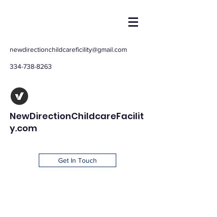
newdirectionchildcareficility@gmail.com
334-738-8263
NewDirectionChildcareFacilit
y.com
Get In Touch