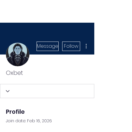
More actions
Message
Follow
Oxbet
Profile
Join date: Feb 16, 2026