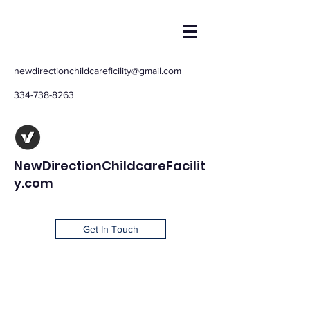
newdirectionchildcareficility@gmail.com
334-738-8263
NewDirectionChildcareFacilit
y.com
Get In Touch