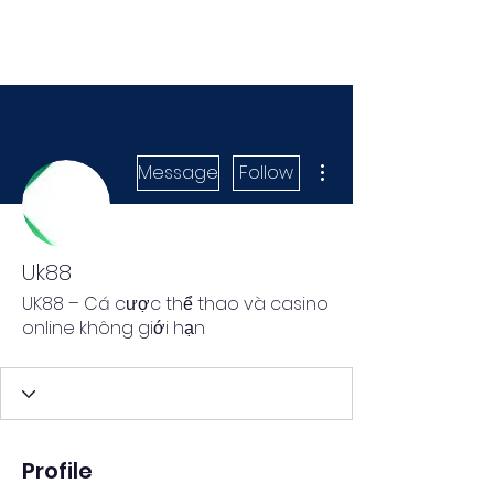
More actions
Message
Follow
Uk88
UK88 – Cá cược thể thao và casino
online không giới hạn
Profile