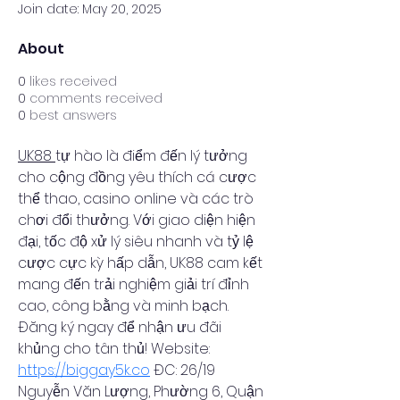
Join date: May 20, 2025
About
0
likes received
0
comments received
0
best answers
UK88 
tự hào là điểm đến lý tưởng 
cho cộng đồng yêu thích cá cược 
thể thao, casino online và các trò 
chơi đổi thưởng. Với giao diện hiện 
đại, tốc độ xử lý siêu nhanh và tỷ lệ 
cược cực kỳ hấp dẫn, UK88 cam kết 
mang đến trải nghiệm giải trí đỉnh 
cao, công bằng và minh bạch. 
Đăng ký ngay để nhận ưu đãi 
khủng cho tân thủ! Website: 
https://biggay5k.co
 ĐC: 26/19 
Nguyễn Văn Lượng, Phường 6, Quận 