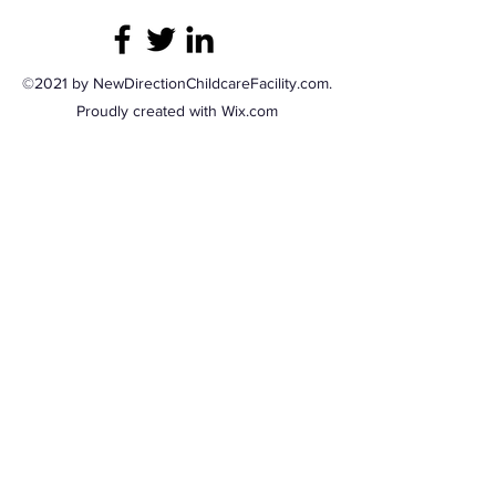
©2021 by NewDirectionChildcareFacility.com.
Proudly created with Wix.com