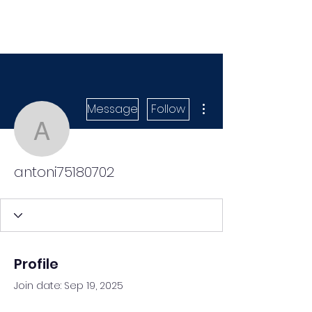
More actions
Message
Follow
antoni75180702
antoni75180702
Profile
Join date: Sep 19, 2025