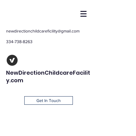
newdirectionchildcareficility@gmail.com
334-738-8263
NewDirectionChildcareFacilit
y.com
Get In Touch