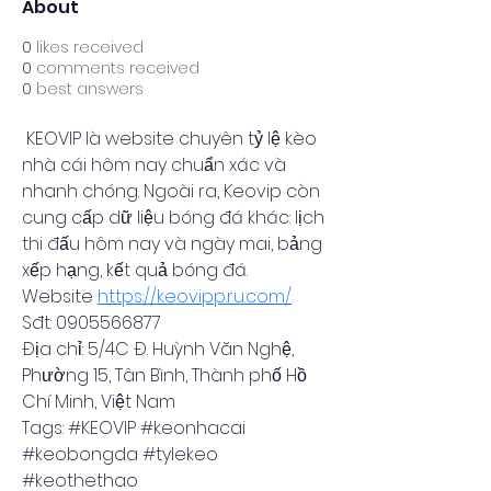
About
0
likes received
0
comments received
0
best answers
 KEOVIP là website chuyên tỷ lệ kèo 
nhà cái hôm nay chuẩn xác và 
nhanh chóng. Ngoài ra, Keovip còn 
cung cấp dữ liệu bóng đá khác: lịch 
thi đấu hôm nay và ngày mai, bảng 
xếp hạng, kết quả bóng đá.
Website 
https://keovipp.ru.com/
Sđt: 0905566877
Địa chỉ: 5/4C Đ. Huỳnh Văn Nghệ, 
Phường 15, Tân Bình, Thành phố Hồ 
Chí Minh, Việt Nam
Tags: #KEOVIP #keonhacai 
#keobongda #tylekeo 
#keothethao 