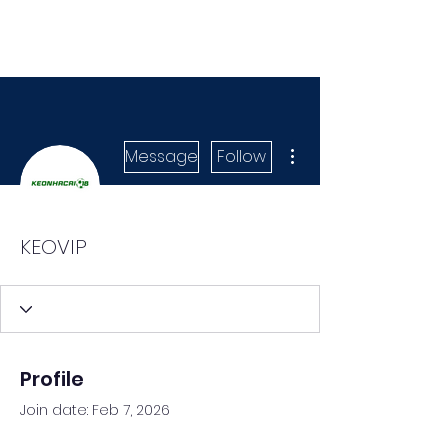
More actions
Message
Follow
KEOVIP
Profile
Join date: Feb 7, 2026