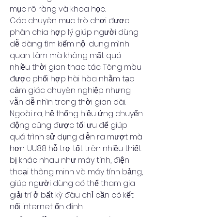
mục rõ ràng và khoa học.
Các chuyên mục trò chơi được 
phân chia hợp lý giúp người dùng 
dễ dàng tìm kiếm nội dung mình 
quan tâm mà không mất quá 
nhiều thời gian thao tác. Tông màu 
được phối hợp hài hòa nhằm tạo 
cảm giác chuyên nghiệp nhưng 
vẫn dễ nhìn trong thời gian dài.
Ngoài ra, hệ thống hiệu ứng chuyển 
động cũng được tối ưu để giúp 
quá trình sử dụng diễn ra mượt mà 
hơn. UU88 hỗ trợ tốt trên nhiều thiết 
bị khác nhau như máy tính, điện 
thoại thông minh và máy tính bảng, 
giúp người dùng có thể tham gia 
giải trí ở bất kỳ đâu chỉ cần có kết 
nối internet ổn định.