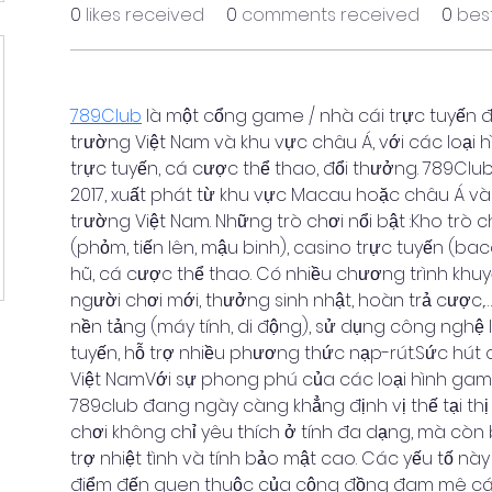
0
likes received
0
comments received
0
bes
789Club
 là một cổng game / nhà cái trực tuyến đ
trường Việt Nam và khu vực châu Á, với các loại 
trực tuyến, cá cược thể thao, đổi thưởng. 789Cl
2017, xuất phát từ khu vực Macau hoặc châu Á và
trường Việt Nam. Những trò chơi nổi bật :Kho trò c
(phỏm, tiến lên, mậu binh), casino trực tuyến (bacca
hũ, cá cược thể thao. Có nhiều chương trình khuy
người chơi mới, thưởng sinh nhật, hoàn trả cược,…
nền tảng (máy tính, di động), sử dụng công nghệ 
tuyến, hỗ trợ nhiều phương thức nạp-rút.Sức hút c
Việt NamVới sự phong phú của các loại hình game
789club đang ngày càng khẳng định vị thế tại thị 
chơi không chỉ yêu thích ở tính đa dạng, mà còn 
trợ nhiệt tình và tính bảo mật cao. Các yếu tố này
điểm đến quen thuộc của cộng đồng đam mê cá 