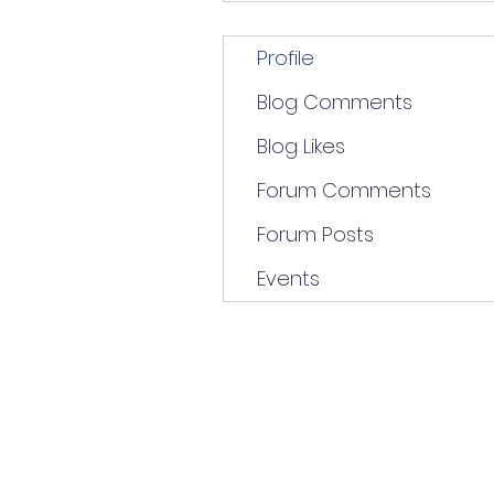
Profile
Blog Comments
Blog Likes
Forum Comments
Forum Posts
Events