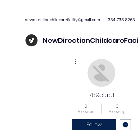
newdirectionchildcareficility@gmail.com
334-738-8263
NewDirectionChildcareFaci
More actions
789club1
0
0
Followers
Following
Follow