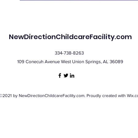
NewDirectionChildcareFacility.com
334-738-8263
109 Conecuh Avenue West Union Springs, AL 36089
©2021 by NewDirectionChildcareFacility.com. Proudly created with Wix.