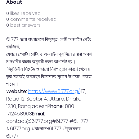
About
0
likes received
0
comments received
0
best answers
6L777 হলো বাংলাদেশে বিশ্বস্ত একটি অনলাইন বেটিং 
প্ল্যাটফর্ম, 
যেখানে স্পোর্টস বেটিং ও অনলাইন ক্যাসিনোর নানা অপশ
ন স্থানীয় বাজার অনুযায়ী দ্রুত আপডেট হয়।
 স্থিতিশীল সিস্টেম ও ভালো নিরাপত্তার কারণে খেলোয়া
ড়রা সহজেই অনলাইন বিনোদনের সুযোগ উপভোগ করতে 
পারেন।
Website:
https://www.6l777.org/
47, 
Road 12, Sector 4, Uttara, Dhaka 
1230, Bangladesh
Phone:
 880 
1712458903
Emial: 
contact@6l777.org#6L777 #6L_777 
#6l777org #বাংলাদেশ6L777 #বুকমেকার 
6L777