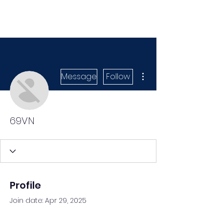
More actions
Message
Follow
69VN
Profile
Join date: Apr 29, 2025