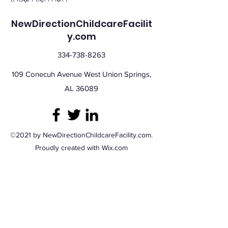
NewDirectionChildcareFacilit
y.com
334-738-8263
109 Conecuh Avenue West Union Springs,
AL 36089
©2021 by NewDirectionChildcareFacility.com.
Proudly created with Wix.com